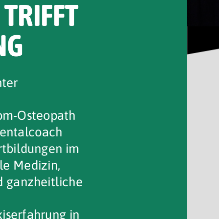
 TRIFFT
NG
nter
lom-Osteopath
entalcoach
rtbildungen im
le Medizin,
 ganzheitliche
iserfahrung in