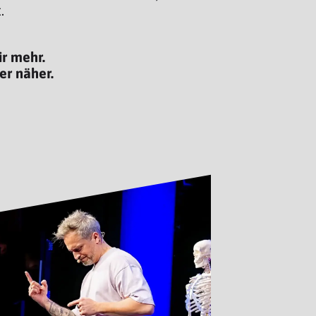
.
r mehr.
er näher.